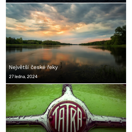
on
Největší české řeky
Posted
27 ledna, 2024
on