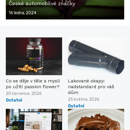
České automobilvé značky
Posted
16 ledna, 2024
on
Co se děje v těle a mysli
Lakované okapy:
po užití passion flower?
nadstandard pro váš
dům
Posted
20 července, 2026
on
Posted
25 května, 2026
Ostatní
on
Ostatní