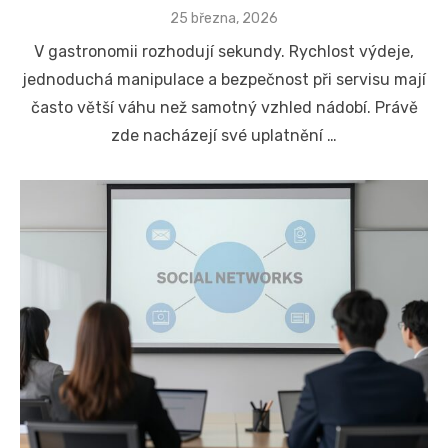
Posted
25 března, 2026
on
V gastronomii rozhodují sekundy. Rychlost výdeje,
jednoduchá manipulace a bezpečnost při servisu mají
často větší váhu než samotný vzhled nádobí. Právě
zde nacházejí své uplatnění …