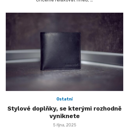
Ostatní
Stylové doplňky, se kterými rozhodně
vyniknete
Posted
5 října, 2025