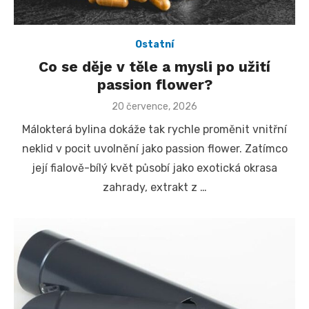
Ostatní
Co se děje v těle a mysli po užití
passion flower?
Posted
20 července, 2026
on
Málokterá bylina dokáže tak rychle proměnit vnitřní
neklid v pocit uvolnění jako passion flower. Zatímco
její fialově-bílý květ působí jako exotická okrasa
zahrady, extrakt z …