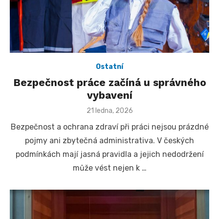
Ostatní
Bezpečnost práce začíná u správného
vybavení
Posted
21 ledna, 2026
on
Bezpečnost a ochrana zdraví při práci nejsou prázdné
pojmy ani zbytečná administrativa. V českých
podmínkách mají jasná pravidla a jejich nedodržení
může vést nejen k …