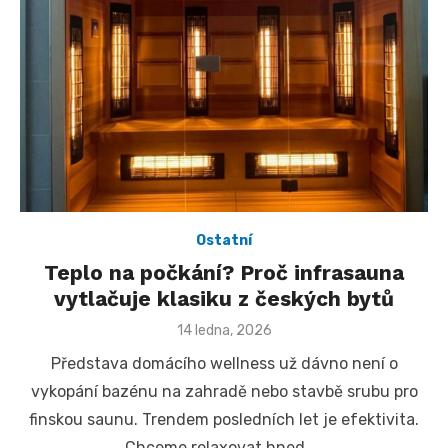
Ostatní
Teplo na počkání? Proč infrasauna
vytlačuje klasiku z českých bytů
Posted
14 ledna, 2026
on
Představa domácího wellness už dávno není o
vykopání bazénu na zahradě nebo stavbě srubu pro
finskou saunu. Trendem posledních let je efektivita.
Chceme relaxovat hned, …