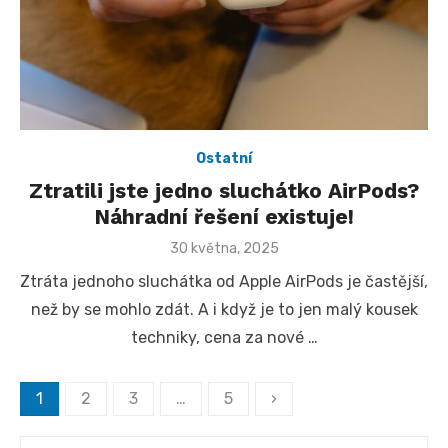
Ostatní
Ztratili jste jedno sluchátko AirPods?
Náhradní řešení existuje!
Posted
30 května, 2025
on
Ztráta jednoho sluchátka od Apple AirPods je častější,
než by se mohlo zdát. A i když je to jen malý kousek
techniky, cena za nové …
Stránkování
1
2
3
…
5
›
příspěvků
Search